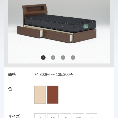
価格
74,800円 〜 135,300円
色
サイズ
素材
機能
商品説明
… 商品サイズ（単位：mm）…
■ 引出しなし（床面高 240）
Ｓ：幅 990×長さ 2070×高さ 800