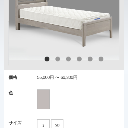
価格
55,000円 〜 69,300円
色
サイズ
素材
機能
商品説明
… 商品サイズ（単位：mm）…
（床面高 300/350/400 ）
Ｓ：幅 990×長さ 2105×高さ 800