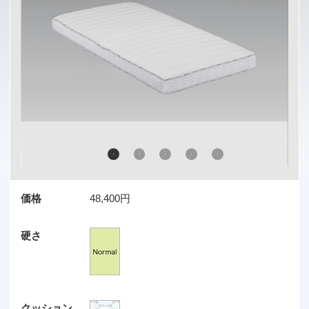
価格
48,400円
硬さ
クッション
大きさ
商品説明
… 商品サイズ（単位：mm）…
S：幅 970×長さ 1950×高さ 130